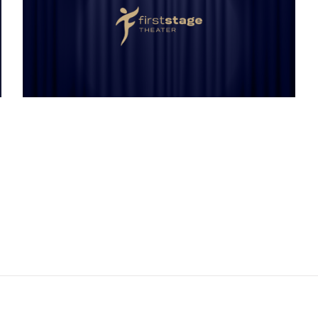
en bieten wir ein abwechslungsreiches Programm im Herzen von H