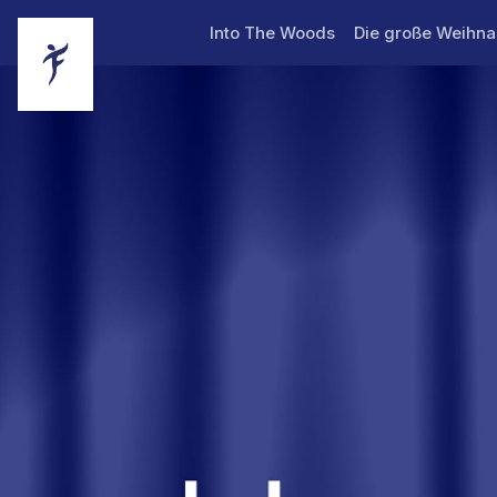
Skip header
First Stage Theater
Into The Woods
Die große Weihn