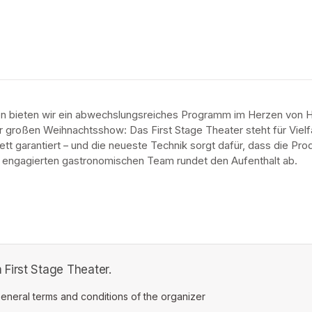
en bieten wir ein abwechslungsreiches Programm im Herzen von H
 großen Weihnachtsshow: Das First Stage Theater steht für Vielfalt,
ett garantiert – und die neueste Technik sorgt dafür, dass die Pr
m engagierten gastronomischen Team rundet den Aufenthalt ab.
First Stage Theater.
ens in a new tab)
eneral terms and conditions of the organizer
(opens in a new tab)