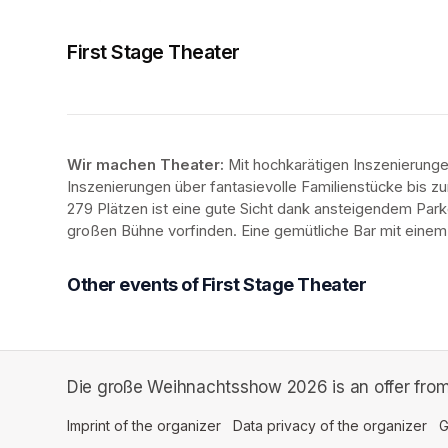
First Stage Theater
Wir machen Theater: 
Mit hochkarätigen Inszenierung
Inszenierungen über fantasievolle Familienstücke bis zur
279 Plätzen ist eine gute Sicht dank ansteigendem Park
großen Bühne vorfinden. Eine gemütliche Bar mit eine
Other events of First Stage Theater
Die große Weihnachtsshow 2026 is an offer from 
Imprint of the organizer
(opens in a new tab)
Data privacy of the organizer
(op
G