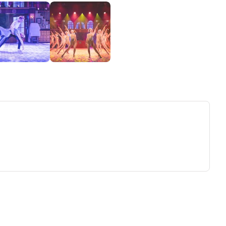
ew tab)