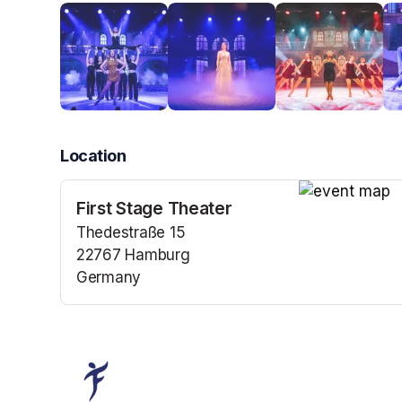
Location
First Stage Theater
(opens in a n
Thedestraße 15
22767 Hamburg
Germany
(opens in a new tab)