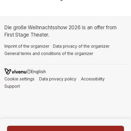
Die große Weihnachtsshow 2026 is an offer from
First Stage Theater.
Imprint of the organizer
(opens in a new tab)
Data privacy of the organizer
(opens in 
General terms and conditions of the organizer
(opens in a new ta
SWITCH LANGUAGE
Cookie settings
(opens in a new tab)
Data privacy policy
(opens in a new tab)
Accessibility
(opens in a n
Support
(opens in a new tab)