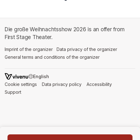
Die große Weihnachtsshow 2026 is an offer from
First Stage Theater.
Imprint of the organizer
(opens in a new tab)
Data privacy of the organizer
(opens in 
General terms and conditions of the organizer
(opens in a new ta
SWITCH LANGUAGE
Cookie settings
(opens in a new tab)
Data privacy policy
(opens in a new tab)
Accessibility
(opens in a n
Support
(opens in a new tab)