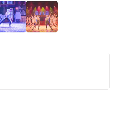
ew tab)