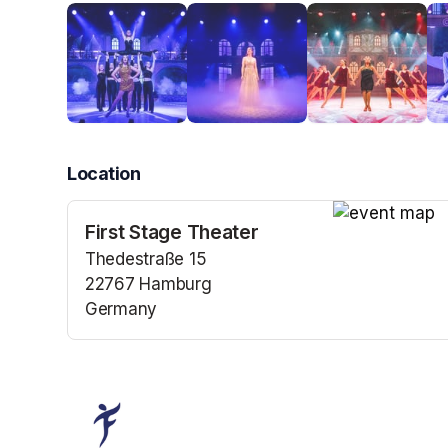
Location
First Stage Theater
(opens in a n
Thedestraße 15
22767 Hamburg
Germany
(opens in a new tab)