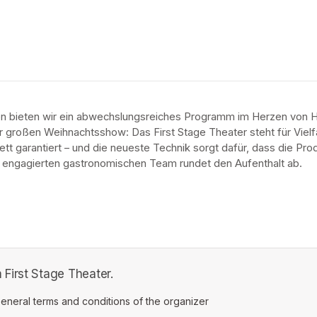
en bieten wir ein abwechslungsreiches Programm im Herzen von H
 großen Weihnachtsshow: Das First Stage Theater steht für Vielfalt,
ett garantiert – und die neueste Technik sorgt dafür, dass die Pr
m engagierten gastronomischen Team rundet den Aufenthalt ab.
First Stage Theater.
ens in a new tab)
eneral terms and conditions of the organizer
(opens in a new tab)