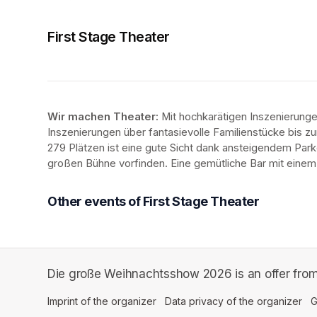
First Stage Theater
Wir machen Theater: 
Mit hochkarätigen Inszenierung
Inszenierungen über fantasievolle Familienstücke bis zur
279 Plätzen ist eine gute Sicht dank ansteigendem Park
großen Bühne vorfinden. Eine gemütliche Bar mit eine
Other events of First Stage Theater
Die große Weihnachtsshow 2026 is an offer from 
Imprint of the organizer
(opens in a new tab)
Data privacy of the organizer
(op
G