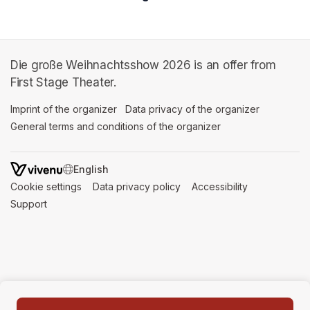
Die große Weihnachtsshow 2026 is an offer from
First Stage Theater.
Imprint of the organizer
(opens in a new tab)
Data privacy of the organizer
(opens in 
General terms and conditions of the organizer
(opens in a new ta
SWITCH LANGUAGE
Cookie settings
(opens in a new tab)
Data privacy policy
(opens in a new tab)
Accessibility
(opens in a n
Support
(opens in a new tab)