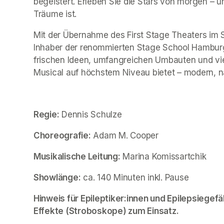
begeistert. Erleben Sie die Stars von morgen – u
Träume ist.
Mit der Übernahme des First Stage Theaters im
Inhaber der renommierten Stage School Hamburg, 
frischen Ideen, umfangreichen Umbauten und viel 
Musical auf höchstem Niveau bietet – modern, na
Regie:
 Dennis Schulze
Choreografie:
 Adam M. Cooper
Musikalische Leitung:
 Marina Komissartchik
Showlänge:
 ca. 140 Minuten inkl. Pause
Hinweis für Epileptiker:innen und Epilepsiegefä
Effekte (Stroboskope) zum Einsatz.