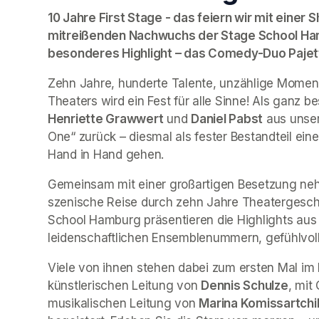
10 Jahre First Stage - das feiern wir mit eine
mitreißenden Nachwuchs der Stage School Ham
besonderes Highlight – das Comedy-Duo Pajett
Zehn Jahre, hunderte Talente, unzählige Moment
Henriette Grawwert
 und 
Daniel Pabst
 aus unse
One
“ zurück – diesmal als fester Bestandteil ein
Hand in Hand gehen.
Gemeinsam mit einer großartigen Besetzung nehm
szenische Reise durch zehn Jahre Theatergeschic
School Hamburg präsentieren die Highlights aus
leidenschaftlichen Ensemblenummern, gefühlvoll
Viele von ihnen stehen dabei zum ersten Mal im 
künstlerischen Leitung von 
Dennis Schulze
, mit
musikalischen Leitung von 
Marina Komissartchi