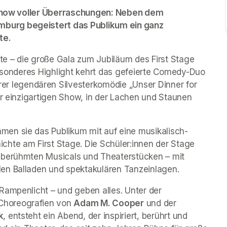
r Show voller Überraschungen: Neben dem 
burg begeistert das Publikum ein ganz 
e. 
e – die große Gala zum Jubiläum des First Stage 
Theaters wird ein Fest für alle Sinne! Als ganz besonderes Highlight kehrt das gefeierte Comedy-Duo 
rer legendären Silvesterkomödie „
Unser Dinner for 
er einzigartigen Show, in der Lachen und Staunen 
en sie das Publikum mit auf eine musikalisch-
hte am First Stage. Die Schüler:innen der Stage 
 berühmten Musicals und Theaterstücken – mit 
en Balladen und spektakulären Tanzeinlagen.
Rampenlicht – und geben alles. Unter der 
 Choreografien von 
Adam M. Cooper
 und der 
k
, entsteht ein Abend, der inspiriert, berührt und 