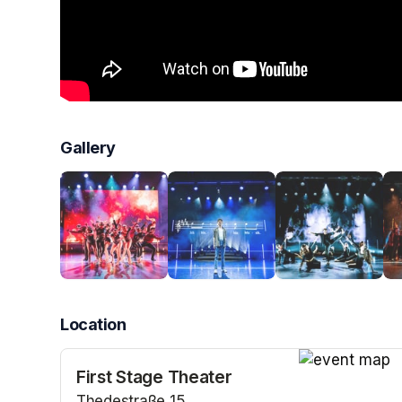
Gallery
Location
First Stage Theater
(opens in a n
Thedestraße 15