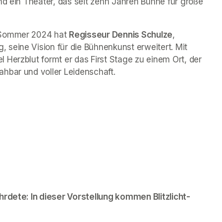
nd ein Theater, das seit zehn Jahren Bühne für große 
 Sommer 2024 hat 
Regisseur Dennis Schulze
, 
seine Vision für die Bühnenkunst erweitert. Mit 
Herzblut formt er das First Stage zu einem Ort, der 
hbar und voller Leidenschaft.
hrdete: In dieser Vorstellung kommen Blitzlicht-