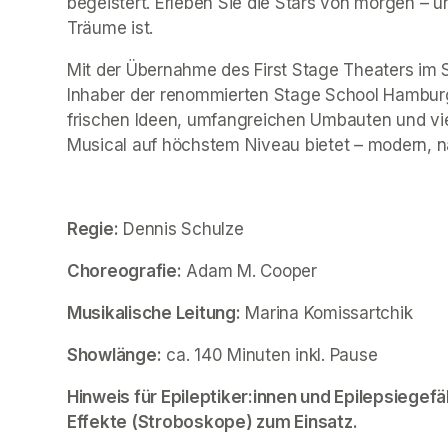
begeistert. Erleben Sie die Stars von morgen – u
Träume ist.
Mit der Übernahme des First Stage Theaters im
Inhaber der renommierten Stage School Hamburg, 
frischen Ideen, umfangreichen Umbauten und viel 
Musical auf höchstem Niveau bietet – modern, na
Regie:
 Dennis Schulze
Choreografie:
 Adam M. Cooper
Musikalische Leitung:
 Marina Komissartchik
Showlänge:
 ca. 140 Minuten inkl. Pause
Hinweis für Epileptiker:innen und Epilepsiegefä
Effekte (Stroboskope) zum Einsatz.