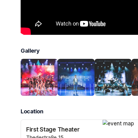
Gallery
Location
First Stage Theater
(opens in a n
Thedestraße 15