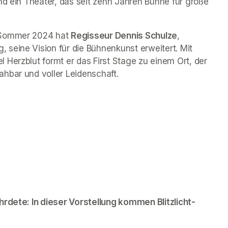
nd ein Theater, das seit zehn Jahren Bühne für große 
 Sommer 2024 hat 
Regisseur Dennis Schulze
, 
seine Vision für die Bühnenkunst erweitert. Mit 
Herzblut formt er das First Stage zu einem Ort, der 
hbar und voller Leidenschaft.
hrdete: In dieser Vorstellung kommen Blitzlicht-