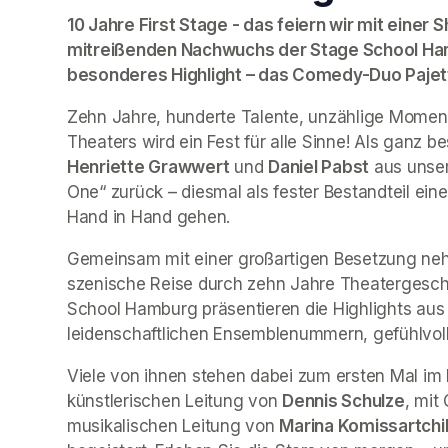
10 Jahre First Stage - das feiern wir mit eine
mitreißenden Nachwuchs der Stage School Ham
besonderes Highlight – das Comedy-Duo Pajett
Zehn Jahre, hunderte Talente, unzählige Moment
Henriette Grawwert
 und 
Daniel Pabst
 aus unse
One
“ zurück – diesmal als fester Bestandteil ein
Hand in Hand gehen.
Gemeinsam mit einer großartigen Besetzung nehm
szenische Reise durch zehn Jahre Theatergeschic
School Hamburg präsentieren die Highlights aus
leidenschaftlichen Ensemblenummern, gefühlvoll
Viele von ihnen stehen dabei zum ersten Mal im 
künstlerischen Leitung von 
Dennis Schulze
, mit
musikalischen Leitung von 
Marina Komissartchi