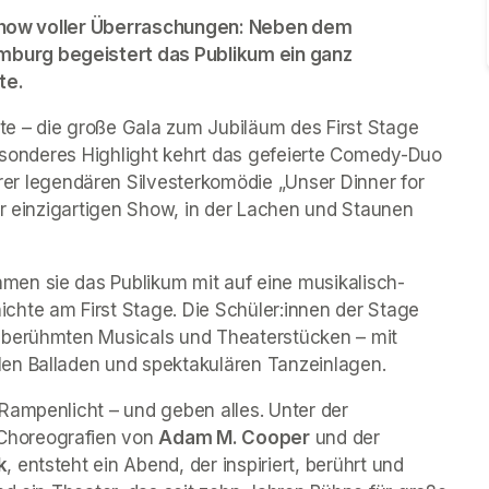
r Show voller Überraschungen: Neben dem 
burg begeistert das Publikum ein ganz 
e. 
e – die große Gala zum Jubiläum des First Stage 
Theaters wird ein Fest für alle Sinne! Als ganz besonderes Highlight kehrt das gefeierte Comedy-Duo 
rer legendären Silvesterkomödie „
Unser Dinner for 
er einzigartigen Show, in der Lachen und Staunen 
en sie das Publikum mit auf eine musikalisch-
hte am First Stage. Die Schüler:innen der Stage 
 berühmten Musicals und Theaterstücken – mit 
en Balladen und spektakulären Tanzeinlagen.
Rampenlicht – und geben alles. Unter der 
 Choreografien von 
Adam M. Cooper
 und der 
k
, entsteht ein Abend, der inspiriert, berührt und 