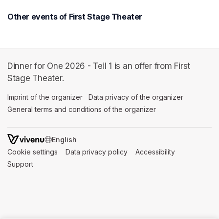
Other events of First Stage Theater
Dinner for One 2026 - Teil 1 is an offer from First
Stage Theater.
Imprint of the organizer
(opens in a new tab)
Data privacy of the organizer
(opens in 
General terms and conditions of the organizer
(opens in a new ta
SWITCH LANGUAGE
Cookie settings
(opens in a new tab)
Data privacy policy
(opens in a new tab)
Accessibility
(opens in a n
Support
(opens in a new tab)