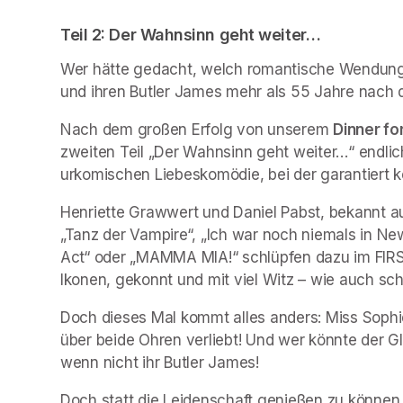
Teil 2: Der Wahnsinn geht weiter…  
Wer hätte gedacht, welch romantische Wendung
und ihren Butler James mehr als 55 Jahre nach 
Nach dem großen Erfolg von unserem 
Dinner fo
zweiten Teil „Der Wahnsinn geht weiter…“ endlich
urkomischen Liebeskomödie, bei der garantiert k
Henriette Grawwert und Daniel Pabst, bekannt au
„Tanz der Vampire“, „Ich war noch niemals in New
Act“ oder „MAMMA MIA!“ schlüpfen dazu im FIRST
Ikonen, gekonnt und mit viel Witz – wie auch s
Doch dieses Mal kommt alles anders: Miss Sophie w
über beide Ohren verliebt! Und wer könnte der Gl
wenn nicht ihr Butler James!
Doch statt die Leidenschaft genießen zu können,