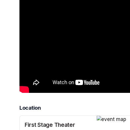
Location
First Stage Theater
(opens in a n