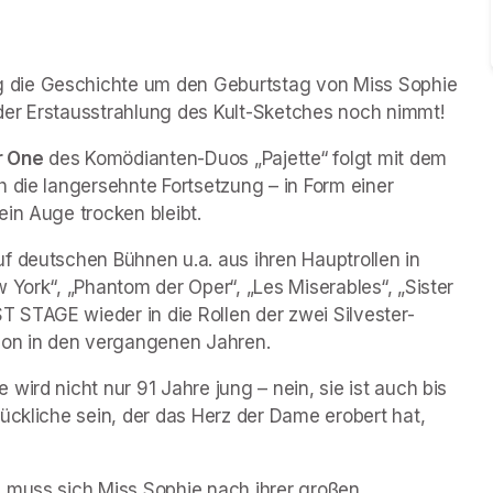
 die Geschichte um den Geburtstag von Miss Sophie 
der Erstausstrahlung des Kult-Sketches noch nimmt!
r One
 des Komödianten-Duos „Pajette“ folgt mit dem 
 die langersehnte Fortsetzung – in Form einer 
ein Auge trocken bleibt.
f deutschen Bühnen u.a. aus ihren Hauptrollen in 
 York“, „Phantom der Oper“, „Les Miserables“, „Sister 
 STAGE wieder in die Rollen der zwei Silvester-
chon in den vergangenen Jahren.
ird nicht nur 91 Jahre jung – nein, sie ist auch bis 
ückliche sein, der das Herz der Dame erobert hat, 
 muss sich Miss Sophie nach ihrer großen 