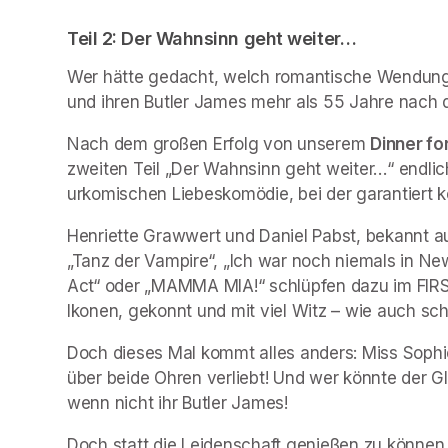
Teil 2: Der Wahnsinn geht weiter…  
Wer hätte gedacht, welch romantische Wendung
und ihren Butler James mehr als 55 Jahre nach 
Nach dem großen Erfolg von unserem 
Dinner fo
zweiten Teil „Der Wahnsinn geht weiter…“ endlich
urkomischen Liebeskomödie, bei der garantiert k
Henriette Grawwert und Daniel Pabst, bekannt au
„Tanz der Vampire“, „Ich war noch niemals in New
Act“ oder „MAMMA MIA!“ schlüpfen dazu im FIRST
Ikonen, gekonnt und mit viel Witz – wie auch s
Doch dieses Mal kommt alles anders: Miss Sophie w
über beide Ohren verliebt! Und wer könnte der Gl
wenn nicht ihr Butler James!
Doch statt die Leidenschaft genießen zu können,