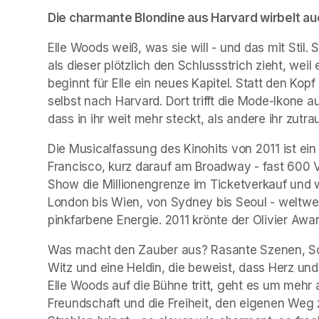
Die charmante Blondine aus Harvard wirbelt auc
Elle Woods weiß, was sie will - und das mit Stil.
als dieser plötzlich den Schlussstrich zieht, weil
beginnt für Elle ein neues Kapitel. Statt den Kopf
selbst nach Harvard. Dort trifft die Mode-Ikone au
dass in ihr weit mehr steckt, als andere ihr zutra
Die Musicalfassung des Kinohits von 2011 ist ei
Francisco, kurz darauf am Broadway - fast 600 Vo
Show die Millionengrenze im Ticketverkauf und wu
London bis Wien, von Sydney bis Seoul - weltwei
pinkfarbene Energie. 2011 krönte der Olivier Awa
Was macht den Zauber aus? Rasante Szenen, Song
Witz und eine Heldin, die beweist, dass Herz und
Elle Woods auf die Bühne tritt, geht es um mehr
Freundschaft und die Freiheit, den eigenen Weg z