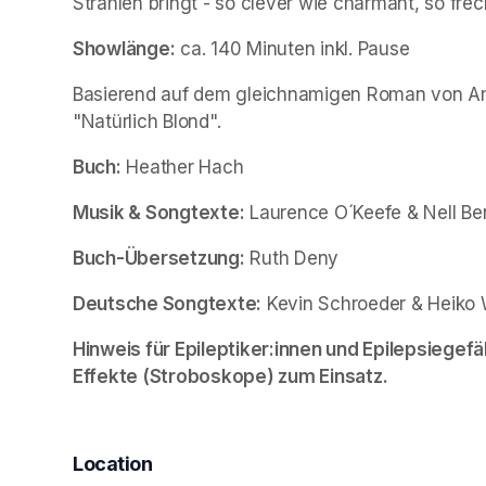
Strahlen bringt - so clever wie charmant, so fr
Showlänge:
 ca. 140 Minuten inkl. Pause
Basierend auf dem gleichnamigen Roman von A
"Natürlich Blond".
Buch:
 Heather Hach
Musik & Songtexte:
 Laurence O´Keefe & Nell Be
Buch-Übersetzung:
 Ruth Deny
Deutsche Songtexte:
 Kevin Schroeder & Heiko
Hinweis für Epileptiker:innen und Epilepsiegefä
Effekte (Stroboskope) zum Einsatz.
Location