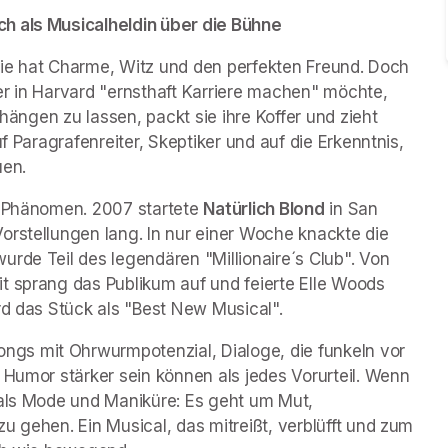
h als Musicalheldin über die Bühne 
 Sie hat Charme, Witz und den perfekten Freund. Doch 
 er in Harvard "ernsthaft Karriere machen" möchte, 
 hängen zu lassen, packt sie ihre Koffer und zieht 
f Paragrafenreiter, Skeptiker und auf die Erkenntnis, 
uen.
n Phänomen. 2007 startete 
Natürlich Blond
 in San 
rstellungen lang. In nur einer Woche knackte die 
rde Teil des legendären "Millionaire´s Club". Von 
t sprang das Publikum auf und feierte Elle Woods 
rd das Stück als "Best New Musical".
s mit Ohrwurmpotenzial, Dialoge, die funkeln vor 
 Humor stärker sein können als jedes Vorurteil. Wenn 
 als Mode und Maniküre: Es geht um Mut, 
u gehen. Ein Musical, das mitreißt, verblüfft und zum 