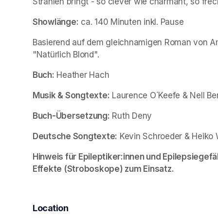
Strahlen bringt - so clever wie charmant, so fr
Showlänge:
 ca. 140 Minuten inkl. Pause
Basierend auf dem gleichnamigen Roman von A
"Natürlich Blond".
Buch:
 Heather Hach
Musik & Songtexte:
 Laurence O´Keefe & Nell Be
Buch-Übersetzung:
 Ruth Deny
Deutsche Songtexte:
 Kevin Schroeder & Heiko
Hinweis für Epileptiker:innen und Epilepsiegefä
Effekte (Stroboskope) zum Einsatz.
Location