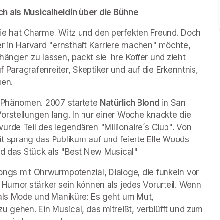
h als Musicalheldin über die Bühne 
 Sie hat Charme, Witz und den perfekten Freund. Doch 
 er in Harvard "ernsthaft Karriere machen" möchte, 
 hängen zu lassen, packt sie ihre Koffer und zieht 
f Paragrafenreiter, Skeptiker und auf die Erkenntnis, 
uen.
n Phänomen. 2007 startete 
Natürlich Blond
 in San 
rstellungen lang. In nur einer Woche knackte die 
rde Teil des legendären "Millionaire´s Club". Von 
t sprang das Publikum auf und feierte Elle Woods 
rd das Stück als "Best New Musical".
s mit Ohrwurmpotenzial, Dialoge, die funkeln vor 
 Humor stärker sein können als jedes Vorurteil. Wenn 
 als Mode und Maniküre: Es geht um Mut, 
u gehen. Ein Musical, das mitreißt, verblüfft und zum 