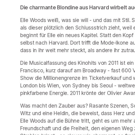
Die charmante Blondine aus Harvard wirbelt auc
Elle Woods weiß, was sie will - und das mit Stil.
als dieser plötzlich den Schlussstrich zieht, weil
beginnt für Elle ein neues Kapitel. Statt den Kopf
selbst nach Harvard. Dort trifft die Mode-Ikone au
dass in ihr weit mehr steckt, als andere ihr zutra
Die Musicalfassung des Kinohits von 2011 ist ei
Francisco, kurz darauf am Broadway - fast 600 Vo
Show die Millionengrenze im Ticketverkauf und wu
London bis Wien, von Sydney bis Seoul - weltwei
pinkfarbene Energie. 2011 krönte der Olivier Awa
Was macht den Zauber aus? Rasante Szenen, Song
Witz und eine Heldin, die beweist, dass Herz und
Elle Woods auf die Bühne tritt, geht es um mehr
Freundschaft und die Freiheit, den eigenen Weg z