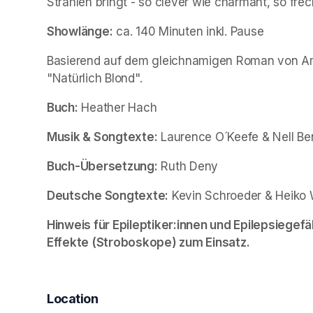
Strahlen bringt - so clever wie charmant, so fr
Showlänge:
 ca. 140 Minuten inkl. Pause
Basierend auf dem gleichnamigen Roman von A
"Natürlich Blond".
Buch:
 Heather Hach
Musik & Songtexte:
 Laurence O´Keefe & Nell Be
Buch-Übersetzung:
 Ruth Deny
Deutsche Songtexte:
 Kevin Schroeder & Heiko
Hinweis für Epileptiker:innen und Epilepsiegefä
Effekte (Stroboskope) zum Einsatz.
Location