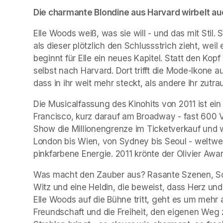
Die charmante Blondine aus Harvard wirbelt auc
Elle Woods weiß, was sie will - und das mit Stil.
als dieser plötzlich den Schlussstrich zieht, weil
beginnt für Elle ein neues Kapitel. Statt den Kopf
selbst nach Harvard. Dort trifft die Mode-Ikone au
dass in ihr weit mehr steckt, als andere ihr zutra
Die Musicalfassung des Kinohits von 2011 ist ei
Francisco, kurz darauf am Broadway - fast 600 Vo
Show die Millionengrenze im Ticketverkauf und wu
London bis Wien, von Sydney bis Seoul - weltwei
pinkfarbene Energie. 2011 krönte der Olivier Awa
Was macht den Zauber aus? Rasante Szenen, Song
Witz und eine Heldin, die beweist, dass Herz und
Elle Woods auf die Bühne tritt, geht es um mehr
Freundschaft und die Freiheit, den eigenen Weg z