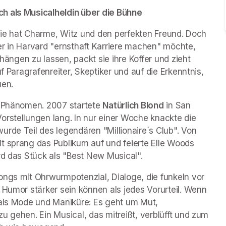
h als Musicalheldin über die Bühne 
 Sie hat Charme, Witz und den perfekten Freund. Doch 
 er in Harvard "ernsthaft Karriere machen" möchte, 
 hängen zu lassen, packt sie ihre Koffer und zieht 
f Paragrafenreiter, Skeptiker und auf die Erkenntnis, 
uen.
n Phänomen. 2007 startete 
Natürlich Blond
 in San 
rstellungen lang. In nur einer Woche knackte die 
rde Teil des legendären "Millionaire´s Club". Von 
t sprang das Publikum auf und feierte Elle Woods 
rd das Stück als "Best New Musical".
s mit Ohrwurmpotenzial, Dialoge, die funkeln vor 
 Humor stärker sein können als jedes Vorurteil. Wenn 
 als Mode und Maniküre: Es geht um Mut, 
u gehen. Ein Musical, das mitreißt, verblüfft und zum 