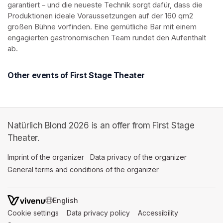
garantiert – und die neueste Technik sorgt dafür, dass die 
Produktionen ideale Voraussetzungen auf der 160 qm2 
großen Bühne vorfinden. Eine gemütliche Bar mit einem 
engagierten gastronomischen Team rundet den Aufenthalt 
ab.
Other events of First Stage Theater
Natürlich Blond 2026 is an offer from First Stage
Theater.
Imprint of the organizer
(opens in a new tab)
Data privacy of the organizer
(opens in 
General terms and conditions of the organizer
(opens in a new ta
SWITCH LANGUAGE
Cookie settings
(opens in a new tab)
Data privacy policy
(opens in a new tab)
Accessibility
(opens in a n