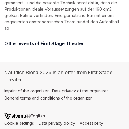
garantiert – und die neueste Technik sorgt dafür, dass die 
Produktionen ideale Voraussetzungen auf der 160 qm2 
großen Bühne vorfinden. Eine gemütliche Bar mit einem 
engagierten gastronomischen Team rundet den Aufenthalt 
ab.
Other events of First Stage Theater
Natürlich Blond 2026 is an offer from First Stage
Theater.
Imprint of the organizer
(opens in a new tab)
Data privacy of the organizer
(opens in 
General terms and conditions of the organizer
(opens in a new ta
SWITCH LANGUAGE
Cookie settings
(opens in a new tab)
Data privacy policy
(opens in a new tab)
Accessibility
(opens in a n