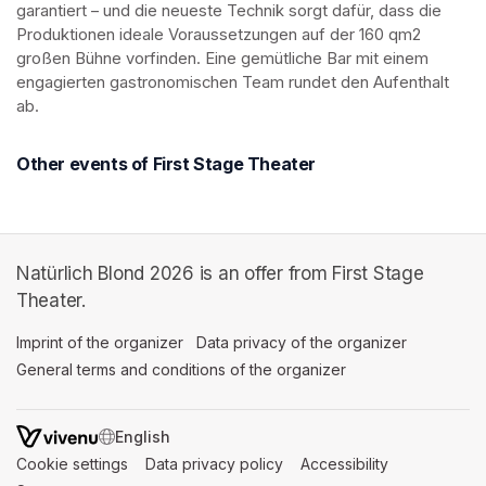
garantiert – und die neueste Technik sorgt dafür, dass die 
Produktionen ideale Voraussetzungen auf der 160 qm2 
großen Bühne vorfinden. Eine gemütliche Bar mit einem 
engagierten gastronomischen Team rundet den Aufenthalt 
ab.
Other events of First Stage Theater
Natürlich Blond 2026 is an offer from First Stage
Theater.
Imprint of the organizer
(opens in a new tab)
Data privacy of the organizer
(opens in 
General terms and conditions of the organizer
(opens in a new ta
SWITCH LANGUAGE
Cookie settings
(opens in a new tab)
Data privacy policy
(opens in a new tab)
Accessibility
(opens in a n